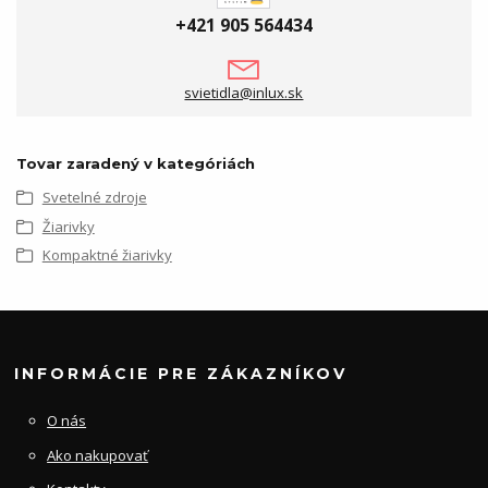
+421 905 564434
svietidla@inlux.sk
Tovar zaradený v kategóriách
Svetelné zdroje
Žiarivky
Kompaktné žiarivky
INFORMÁCIE PRE ZÁKAZNÍKOV
O nás
Ako nakupovať