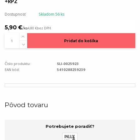
+RPZ
Dostupnosť
Skladom 56 ks
5,90 €
/
ks
4,80 €
bez DPH
Pridať do košíka
Číslo produktu:
SLI-0025923
EAN kód:
5410288259239
Pôvod tovaru
Potrebujete poradiť?