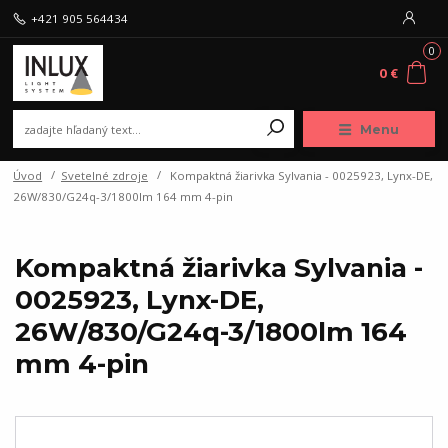
+421 905 564434
0
0 €
Menu
Úvod
Svetelné zdroje
Kompaktná žiarivka Sylvania - 0025923, Lynx-DE,
26W/830/G24q-3/1800lm 164 mm 4-pin
Kompaktná žiarivka Sylvania -
0025923, Lynx-DE,
26W/830/G24q-3/1800lm 164
mm 4-pin