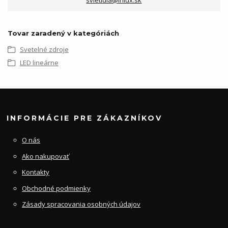
svietidla@inlux.sk
Tovar zaradený v kategóriách
Svetelné zdroje
LED lineárne
INFORMÁCIE PRE ZÁKAZNÍKOV
O nás
Ako nakupovať
Kontakty
Obchodné podmienky
Zásady spracovania osobných údajov