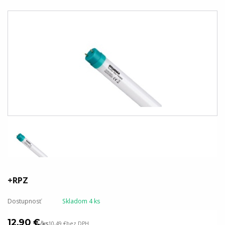
+RPZ
Dostupnosť
Skladom 4 ks
12,90 €
/
ks
10,49 €
bez DPH