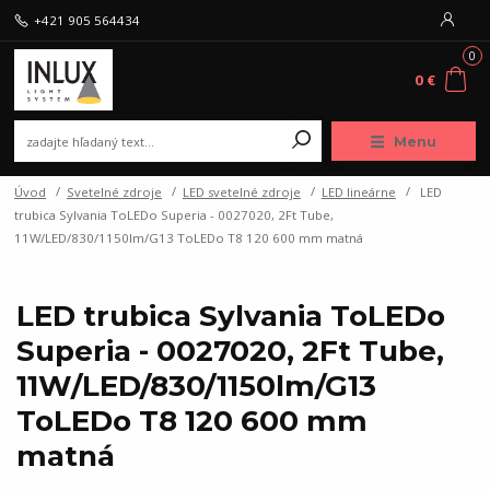
+421 905 564434
0
0 €
Menu
Úvod
Svetelné zdroje
LED svetelné zdroje
LED lineárne
LED
trubica Sylvania ToLEDo Superia - 0027020, 2Ft Tube,
11W/LED/830/1150lm/G13 ToLEDo T8 120 600 mm matná
LED trubica Sylvania ToLEDo
Superia - 0027020, 2Ft Tube,
11W/LED/830/1150lm/G13
ToLEDo T8 120 600 mm
matná