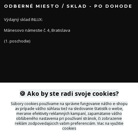
ODBERNÉ MIESTO / SKLAD - PO DOHODE
Výdajný sklad INLUX:
Mánesovo námestie č. 4, Bratislava
(1. poschodie)
🍪 Ako by ste radi svoje cookies?
KONTAKTY
Súbory cookies používame na správne fungovanie nášho e-shopu
av prípade vášho súhlasu tiež na sledovanie štatistík o webe,
+421 905 564434
meranie efektivity reklamných kampaní, zapamätanie vášho
obľúbeného nastavenia pri používaní stránok, či zobrazenie
reklám zodpovedajúcich vašim preferenciám.
Viac na využitie
svietidla@inlux.sk
cookies