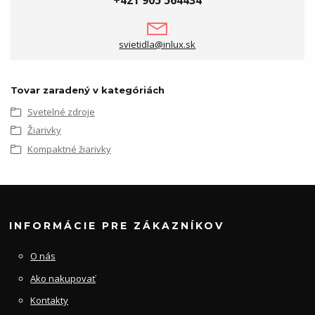
+421 905 564434
svietidla@inlux.sk
Tovar zaradený v kategóriách
Svetelné zdroje
Žiarivky
Kompaktné žiarivky
INFORMÁCIE PRE ZÁKAZNÍKOV
O nás
Ako nakupovať
Kontakty