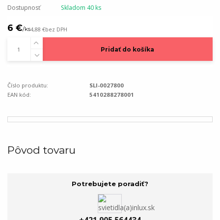
Dostupnosť
Skladom 40 ks
6 €
/
ks
4,88 €
bez DPH
Pridať do košíka
Číslo produktu:
SLI-0027800
EAN kód:
5410288278001
Pôvod tovaru
Potrebujete poradiť?