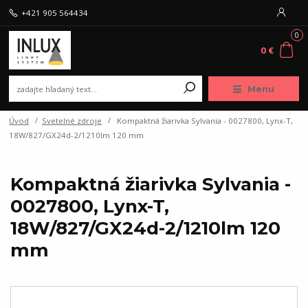
+421 905 564434
0
0 €
Menu
Úvod
Svetelné zdroje
Kompaktná žiarivka Sylvania - 0027800, Lynx-T,
18W/827/GX24d-2/1210lm 120 mm
Kompaktná žiarivka Sylvania -
0027800, Lynx-T,
18W/827/GX24d-2/1210lm 120
mm