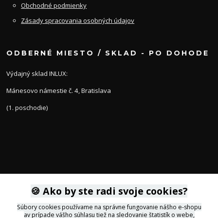
Obchodné podmienky
Zásady spracovania osobných údajov
ODBERNÉ MIESTO / SKLAD - PO DOHODE
Výdajný sklad INLUX:
Mánesovo námestie č. 4, Bratislava
(1. poschodie)
🍪 Ako by ste radi svoje cookies?
KONTAKTY
Súbory cookies používame na správne fungovanie nášho e-shopu
av prípade vášho súhlasu tiež na sledovanie štatistík o webe,
+421 905 564434