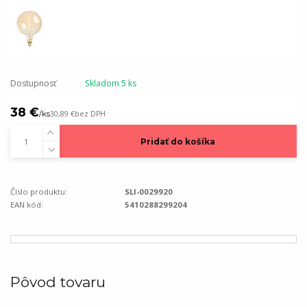
Dostupnosť
Skladom 5 ks
38 €
/
ks
30,89 €
bez DPH
Pridať do košíka
Číslo produktu:
SLI-0029920
EAN kód:
5410288299204
Pôvod tovaru