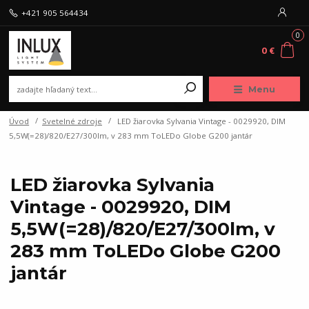
+421 905 564434
0
0 €
Menu
Úvod
Svetelné zdroje
LED žiarovka Sylvania Vintage - 0029920, DIM
5,5W(=28)/820/E27/300lm, v 283 mm ToLEDo Globe G200 jantár
LED žiarovka Sylvania
Vintage - 0029920, DIM
5,5W(=28)/820/E27/300lm, v
283 mm ToLEDo Globe G200
jantár