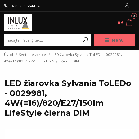
+421 905 564434
0
0 €
Menu
Úvod
Svetelné zdroje
LED žiarovka Sylvania ToLEDo - 0029981,
4W(=16)/820/E27/150lm LifeStyle čierna DIM
LED žiarovka Sylvania ToLEDo
- 0029981,
4W(=16)/820/E27/150lm
LifeStyle čierna DIM