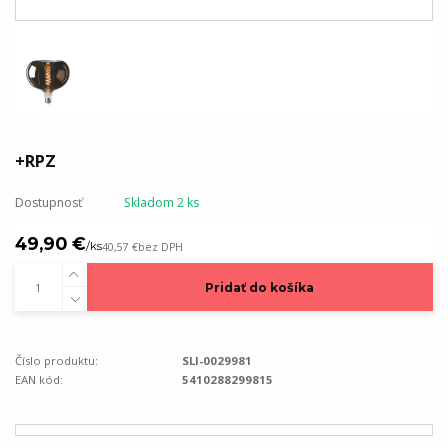
+RPZ
Dostupnosť
Skladom 2 ks
49,90 €
/
ks
40,57 €
bez DPH
Pridať do košíka
Číslo produktu:
SLI-0029981
EAN kód:
5410288299815