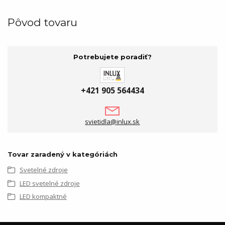
Pôvod tovaru
Potrebujete poradiť?
+421 905 564434
svietidla@inlux.sk
Tovar zaradený v kategóriách
Svetelné zdroje
LED svetelné zdroje
LED kompaktné