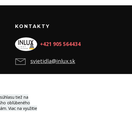
KONTAKTY
+421 905 564434
svietidla@inlux.sk
úhlasu tiež na
vášho obľúbeného
ciám.
Viac na využitie