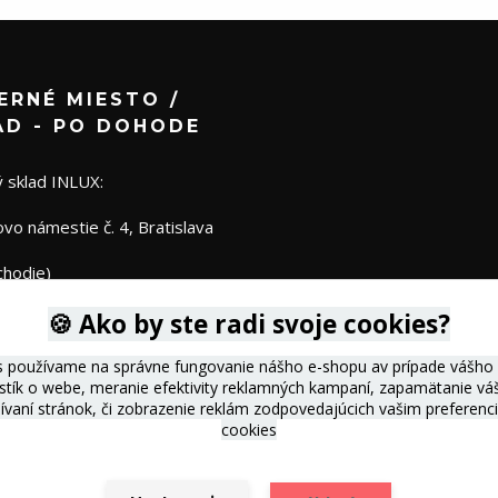
ERNÉ MIESTO /
AD - PO DOHODE
 sklad INLUX:
o námestie č. 4, Bratislava
chodie)
🍪 Ako by ste radi svoje cookies?
s používame na správne fungovanie nášho e-shopu av prípade vášho s
istík o webe, meranie efektivity reklamných kampaní, zapamätanie 
žívaní stránok, či zobrazenie reklám zodpovedajúcich vašim preferen
cookies