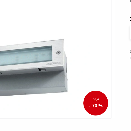
98 €
- 70 %