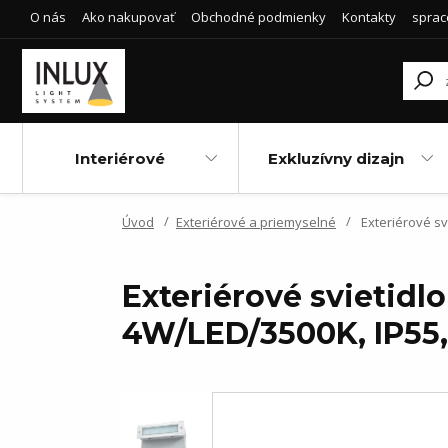
O nás
Ako nakupovať
Obchodné podmienky
Kontakty
sprac
Interiérové
Exkluzívny dizajn
Úvod
Exteriérové a priemyselné
Exteriérové sv
Exteriérové svietidl
4W/LED/3500K, IP55,