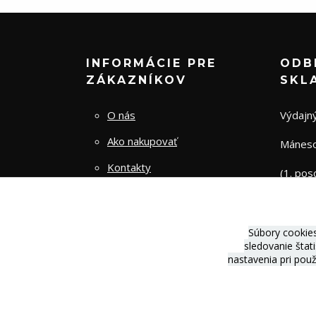
INFORMÁCIE PRE
ODB
ZÁKAZNÍKOV
SKL
O nás
Výdajný
Ako nakupovať
Mánesov
Kontakty
(1. pos
Obchodné podmienky
Zásady spracovania osobných
Súbory cookie
údajov
sledovanie štat
nastavenia pri pou