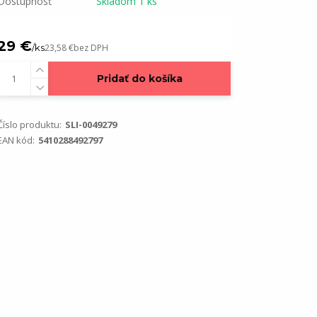
Dostupnosť
Skladom 1 ks
29 €
/
ks
23,58 €
bez DPH
Pridať do košíka
Číslo produktu:
SLI-0049279
EAN kód:
5410288492797