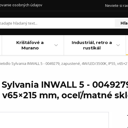
ovanie osobných údajov
Neviete si ra
Hľa
Krištáľové a
Industriál, retro a
Murano
rustikál
ietidlo Sylvania INWALL 5 - 0049279, zapustené, 4W/LED/3500K, IP55, v65×
o Sylvania INWALL 5 - 004927
 v65×215 mm, oceľ/matné sk