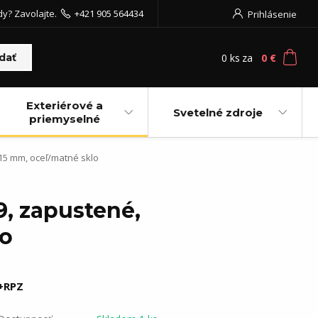
dy? Zavolajte.
+421 905 564434
Prihlásenie
0
ks
za
0 €
dať
Exteriérové a
Svetelné zdroje
priemyselné
215 mm, oceľ/matné sklo
9, zapustené,
lo
+RPZ