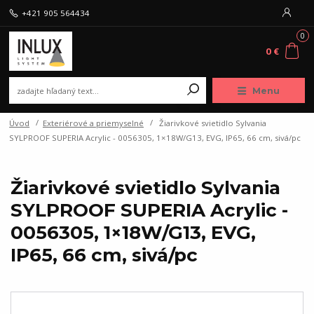
+421 905 564434
0
0 €
Menu
Úvod
Exteriérové a priemyselné
Žiarivkové svietidlo Sylvania
SYLPROOF SUPERIA Acrylic - 0056305, 1×18W/G13, EVG, IP65, 66 cm, sivá/pc
Žiarivkové svietidlo Sylvania
SYLPROOF SUPERIA Acrylic -
0056305, 1×18W/G13, EVG,
IP65, 66 cm, sivá/pc