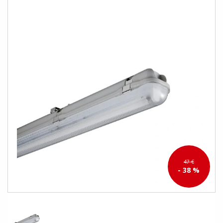
47 €
- 38 %