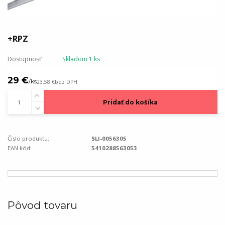
+RPZ
Dostupnosť
Skladom 1 ks
29 €
/
ks
23,58 €
bez DPH
Pridať do košíka
Číslo produktu:
SLI-0056305
EAN kód:
5410288563053
Pôvod tovaru