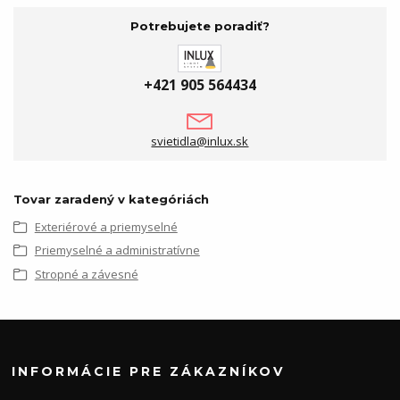
Potrebujete poradiť?
+421 905 564434
svietidla@inlux.sk
Tovar zaradený v kategóriách
Exteriérové a priemyselné
Priemyselné a administratívne
Stropné a závesné
INFORMÁCIE PRE ZÁKAZNÍKOV